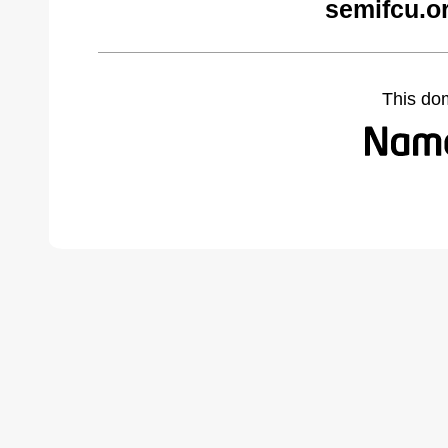
semifcu.o
This do